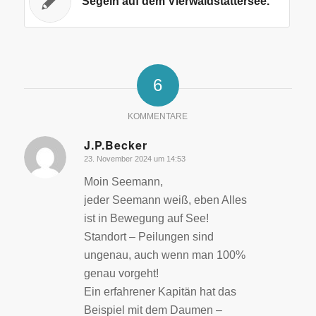
Segeln auf dem Vierwaldstättersee.
6
KOMMENTARE
J.P.Becker
23. November 2024 um 14:53
sagte:
Moin Seemann,
jeder Seemann weiß, eben Alles
ist in Bewegung auf See!
Standort – Peilungen sind
ungenau, auch wenn man 100%
genau vorgeht!
Ein erfahrener Kapitän hat das
Beispiel mit dem Daumen –