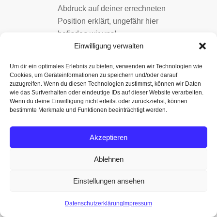
Abdruck auf deiner errechneten
Position erklärt, ungefähr hier
befinden wir uns!
Einwilligung verwalten
Man will ja nur wissen, wie es
weitergeht, also Gefahren aus
Um dir ein optimales Erlebnis zu bieten, verwenden wir Technologien wie
dem Weg gehen oder
Cookies, um Geräteinformationen zu speichern und/oder darauf
Kursänderung zum gewollten Ziel.
zuzugreifen. Wenn du diesen Technologien zustimmst, können wir Daten
wie das Surfverhalten oder eindeutige IDs auf dieser Website verarbeiten.
Seefahrt ist keine Autofahrt von A
Wenn du deine Einwilligung nicht erteilst oder zurückziehst, können
nach B, gerade das macht
bestimmte Merkmale und Funktionen beeinträchtigt werden.
Seefahrt aus!
Wer das nicht will benutzt GPS, in
Akzeptieren
der Hoffnung das der immer
Ablehnen
bestehende Fehler auch hier klein
ist.
Einstellungen ansehen
Liebe Grüße an Alle und immer
eine handbreit Wasser unterm
Datenschutzerklärung
Impressum
Kiel.