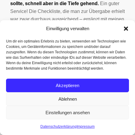
sollte, schnell aber in die Tiefe gehend.
Ein guter
Service! Die Checkliste, die man zur Übergabe erhielt
war zwar durchaus ausreichend – ergänzt mit meinen
eigenen Listen konnten wir die Elan 384 „MokMok“
Einwilligung verwalten
aber nach gut 2 Stunden mit gutem Gefühl
Um dir ein optimales Erlebnis zu bieten, verwenden wir Technologien wie
übernehmen.
Cookies, um Geräteinformationen zu speichern und/oder darauf
Während des Check-in war die restliche Crew am
zuzugreifen. Wenn du diesen Technologien zustimmst, können wir Daten
wie das Surfverhalten oder eindeutige IDs auf dieser Website verarbeiten.
Einkaufen: In Zadar gibt es genügend Supermärkte,
Wenn du deine Einwilligung nicht erteilst oder zurückziehst, können
die auch am Samstag-Nachmittag noch geöffnet
bestimmte Merkmale und Funktionen beeinträchtigt werden.
haben.
Akzeptieren
Gegen 18:30 Uhr waren wir schliesslich soweit:
Die Lebensmittel gebunkert, die Kabinen
Ablehnen
bezogen, das Logbuch eröffnet. Klar zum
Auslaufen!
Einstellungen ansehen
Während
sich die
Datenschutzerklärung
Impressum
Crew