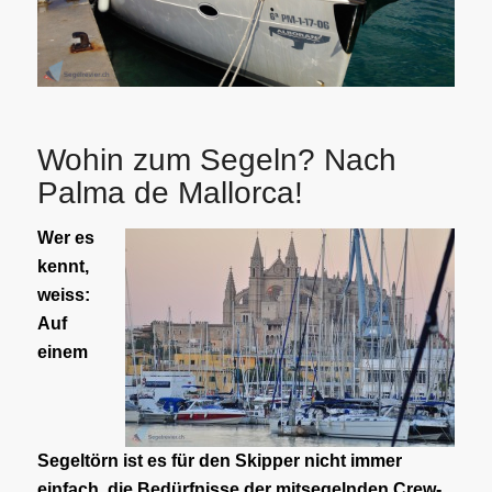
Wohin zum Segeln? Nach
Palma de Mallorca!
Wer es
kennt,
weiss:
Auf
einem
Segeltörn ist es für den Skipper nicht immer
einfach, die Bedürfnisse der mitsegelnden Crew-