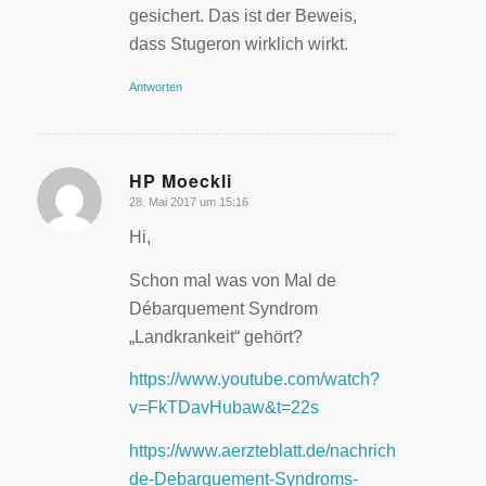
gesichert. Das ist der Beweis,
dass Stugeron wirklich wirkt.
Antworten
HP Moeckli
28. Mai 2017 um 15:16
sagte:
Hi,
Schon mal was von Mal de
Débarquement Syndrom
„Landkrankeit“ gehört?
https://www.youtube.com/watch?
v=FkTDavHubaw&t=22s
https://www.aerzteblatt.de/nachrichten/59690/
de-Debarquement-Syndroms-