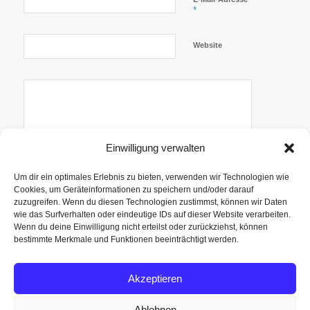
*
Website
Einwilligung verwalten
Um dir ein optimales Erlebnis zu bieten, verwenden wir Technologien wie
Cookies, um Geräteinformationen zu speichern und/oder darauf
zuzugreifen. Wenn du diesen Technologien zustimmst, können wir Daten
wie das Surfverhalten oder eindeutige IDs auf dieser Website verarbeiten.
Trage mich
Benachrichtige mich über nachfolgende Kommentare via
auch in den
Wenn du deine Einwilligung nicht erteilst oder zurückziehst, können
E-Mail.
Newsletter
bestimmte Merkmale und Funktionen beeinträchtigt werden.
Benachrichtige mich über neue Beiträge via E-Mail.
ein!
Akzeptieren
Ablehnen