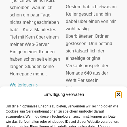
Tja, ich wollte nur kurz
Gestern hab ich etwas im
schreiben, warum ich
Keller gesucht und bin
schon ein paar Tage
dabei über einen von mir
nichts mehr geschrieben
wohl hastig
hab'... Kurz: Manifestes
überblätterten Ordner
Tief mit Kern über einem
gestossen. Drin befand
meiner Web-Server.
sich tatsächlich der
Einige meiner Kunden
einseitige original
haben schon seit einigen
Verkaufsprospekt der
langen Stunden keine
Nomade 640 aus der
Homepage mehr.…
Werft Perisset in
Weiterlesen
Estavayer-le-Lac…
21. August 2007
/
Einwilligung verwalten
0 Kommentare
Weiterlesen
17. August 2007
/
Um dir ein optimales Erlebnis zu bieten, verwenden wir Technologien wie
Cookies, um Geräteinformationen zu speichern und/oder darauf
0 Kommentare
zuzugreifen. Wenn du diesen Technologien zustimmst, können wir Daten
wie das Surfverhalten oder eindeutige IDs auf dieser Website verarbeiten.
Wenn du deine Einwilligung nicht erteilst oder zurückziehst, können