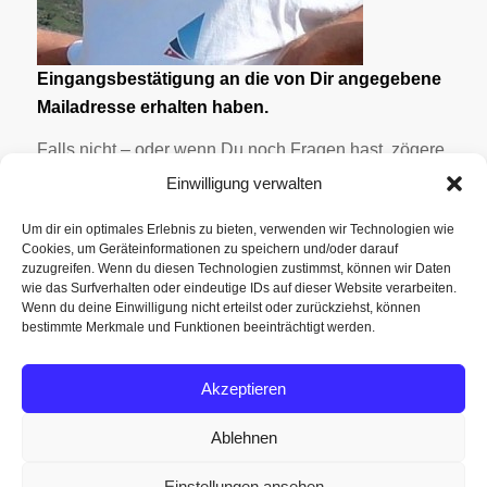
Eingangsbestätigung an die von Dir angegebene
Mailadresse erhalten haben.
Falls nicht – oder wenn Du noch Fragen hast, zögere
nicht mich zu kontaktieren.
Einwilligung verwalten
Ich werde mich dann schnellstmöglich bei Dir
Um dir ein optimales Erlebnis zu bieten, verwenden wir Technologien wie
melden.
Cookies, um Geräteinformationen zu speichern und/oder darauf
zuzugreifen. Wenn du diesen Technologien zustimmst, können wir Daten
Vielen Dank und liebe Grüsse
wie das Surfverhalten oder eindeutige IDs auf dieser Website verarbeiten.
Wenn du deine Einwilligung nicht erteilst oder zurückziehst, können
bestimmte Merkmale und Funktionen beeinträchtigt werden.
Uwe von Segelrevier.ch
Akzeptieren
Hier geht es zurück »
Ablehnen
Einstellungen ansehen